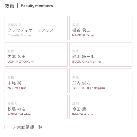
教員
Faculty members
客員教授
教授
クラウディオ・ソアレス
掛谷 勇三
Claudio Soares
KAKEYA Yuzo
教授
教授
内本 久美
鈴木 謙一郎
UCHIMOTO Kumi
SUZUKI Kenichiro
教授
教授
中尾 純
武内 俊之
NAKAO Jun
TAKEUCHI Toshiyuki
准教授
講師
秋場 敬浩
今田 篤
AKIBA Takahiro
IMADA Atsushi
非常勤講師一覧