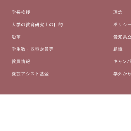
学長挨拶
理念
大学の教育研究上の目的
ポリシ
沿革
愛知県
学生数・収容定員等
組織
教員情報
キャン
愛芸アシスト基金
学外か