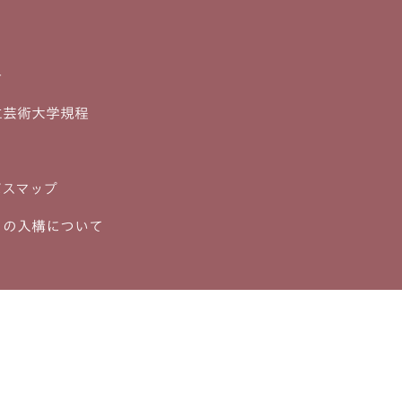
ー
立芸術大学規程
パスマップ
らの入構について