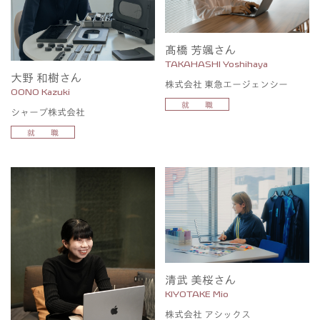
髙橋 芳颯さん
TAKAHASHI Yoshihaya
大野 和樹さん
株式会社 東急エージェンシー
OONO Kazuki
就 職
シャープ株式会社
就 職
清武 美桜さん
KIYOTAKE Mio
株式会社 アシックス