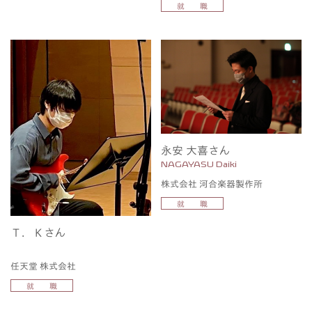
就 職
永安 大喜さん
NAGAYASU Daiki
株式会社 河合楽器製作所
就 職
Ｔ．Ｋさん
任天堂 株式会社
就 職