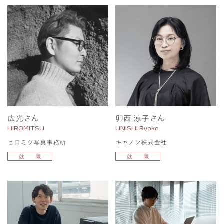
広光さん
卯西 涼子さん
HIROMITSU
UNISHI Ryoko
ヒロミツ写真事務所
キヤノン株式会社
就 職
就 職