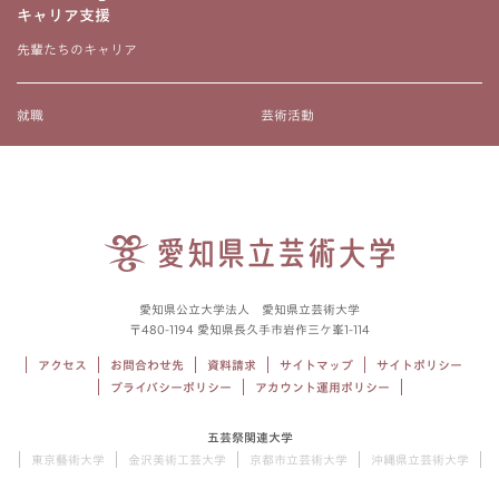
キャリア支援
先輩たちのキャリア
就職
芸術活動
愛知県公立大学法人 愛知県立芸術大学
〒480-1194 愛知県長久手市岩作三ケ峯1-114
アクセス
お問合わせ先
資料請求
サイトマップ
サイトポリシー
プライバシーポリシー
アカウント運用ポリシー
五芸祭関連大学
東京藝術大学
金沢美術工芸大学
京都市立芸術大学
沖縄県立芸術大学