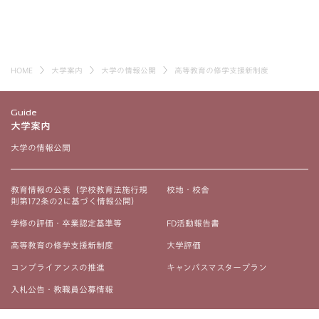
HOME
大学案内
大学の情報公開
高等教育の修学支援新制度
Guide
大学案内
大学の情報公開
教育情報の公表（学校教育法施行規
校地・校舎
則第172条の2に基づく情報公開）
学修の評価・卒業認定基準等
FD活動報告書
高等教育の修学支援新制度
大学評価
コンプライアンスの推進
キャンパスマスタープラン
入札公告・教職員公募情報