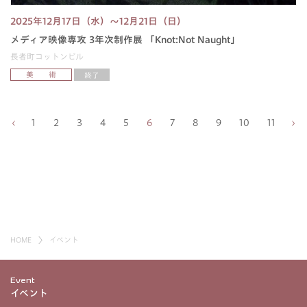
2025年12月17日（水）～12月21日（日）
メディア映像専攻 3年次制作展 「Knot:Not Naught」
長者町コットンビル
美 術
終了
1
2
3
4
5
6
7
8
9
10
11
HOME
イベント
Event
イベント