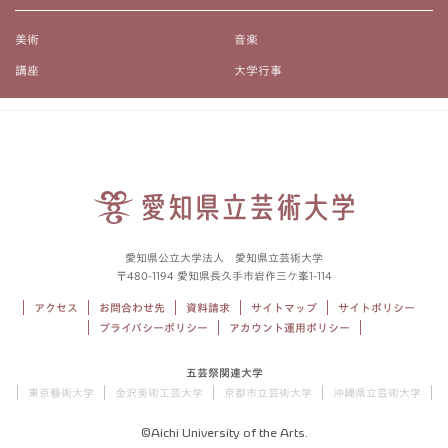
美術
音楽
講座
大学行事
愛知県公立大学法人 愛知県立芸術大学
〒480-1194 愛知県長久手市岩作三ケ峯1-114
アクセス
お問合わせ先
資料請求
サイトマップ
サイトポリシー
プライバシーポリシー
アカウント運用ポリシー
五芸祭関連大学
東京藝術大学
金沢美術工芸大学
京都市立芸術大学
沖縄県立芸術大学
©Aichi University of the Arts.