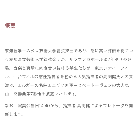
概要
東海圏唯一の公立芸術大学管弦楽団であり、常に高い評価を得てい
る愛知県立芸術大学管弦楽団が、サラマンカホールに2年ぶりの登
場。音楽と真摯に向き合い続ける学生たちが、東京シティ・フィ
ル、仙台フィルの常任指揮者を務める人気指揮者の高関健氏との共
演で、エルガーの名曲エニグマ変奏曲とベートーヴェンの大人気
曲、交響曲第7番他を披露いたします。
なお、演奏会当日14:40から、指揮者 高関健によるプレトークを開
催します。