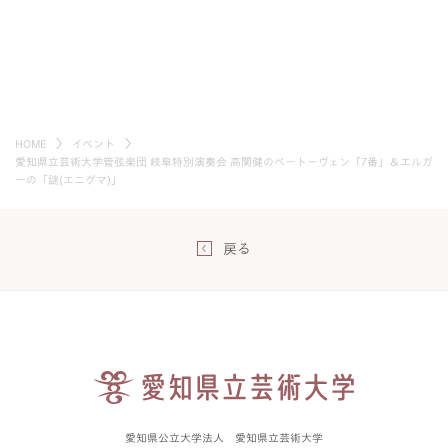
HOME
イベント
愛知県立芸術大学管弦楽団 岐阜特別演奏会 高関健のベートーヴェン「7番」＆エルガ
ーの「謎(エニグマ)」
戻る
愛知県公立大学法人 愛知県立芸術大学