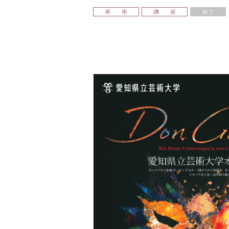
美 術
講 座
終了