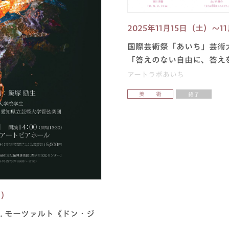
2025年11月15日（土）～1
国際芸術祭「あいち」芸術
「答えのない自由に、答え
アートラボあいち
美 術
終了
日）
A. モーツァルト《ドン・ジ