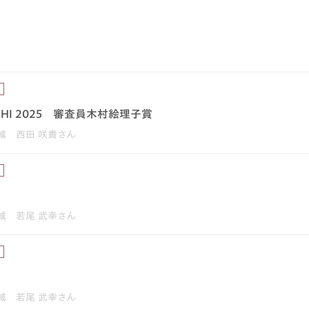
）
OUCHI 2025 審査員木村絵理子賞
域 西田 咲貴さん
）
域 若尾 武幸さん
）
域 若尾 武幸さん