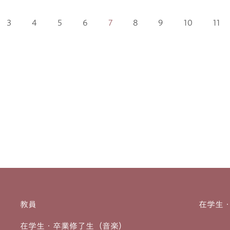
3
4
5
6
7
8
9
10
11
教員
在学生
在学生・卒業修了生（音楽）