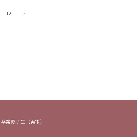
12
・卒業修了生（美術）