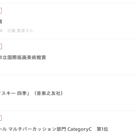
）
賞
域 近藤 寛喜さん
）
市立国際版画美術館賞
スキー 四季」（音楽之友社）
 マルチパーカッション部門 CategoryC 第1位