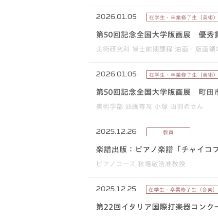
2026.01.05
在学生・卒業修了生（美術
第50回記念全国大学版画展 優秀
美術研究科 博士前期課程 油画・版画領
2026.01.05
在学生・卒業修了生（美術
第50回記念全国大学版画展 町田
美術学部 油画専攻 小塚 由羽希さん
2025.12.26
教員
楽譜出版：ピアノ楽譜「チャイコフ
ピアノコース 秋場敬浩准教授
2025.12.25
在学生・卒業修了生（音楽）
第22回イタリア国際打楽器コンクール