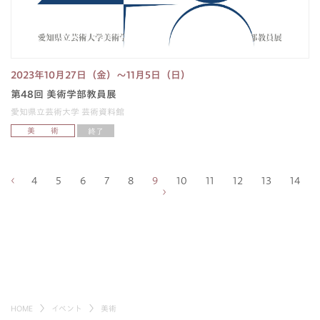
2023年10月27日（金）〜11月5日（日）
第48回 美術学部教員展
愛知県立芸術大学 芸術資料館
美 術
終了
4
5
6
7
8
9
10
11
12
13
14
HOME
イベント
美術