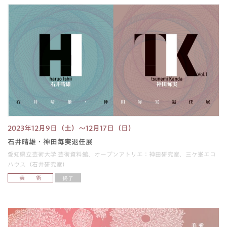
2023年12月9日（土）～12月17日（日）
石井晴雄・神田毎実退任展
愛知県立芸術大学 芸術資料館、オープンアトリエ：神田研究室、三ケ峯エコ
ハウス（石井研究室）
美 術
終了