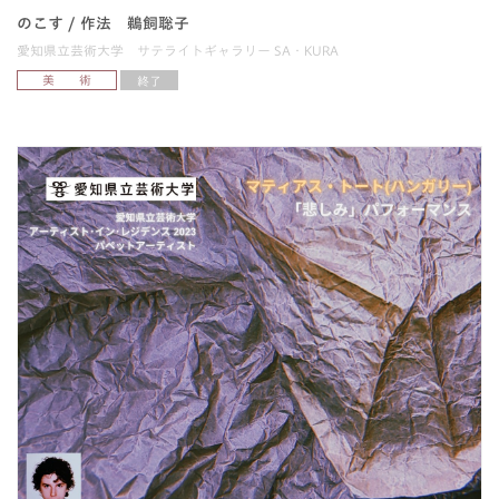
のこす / 作法 鵜飼聡子
愛知県立芸術大学 サテライトギャラリー SA・KURA
美 術
終了