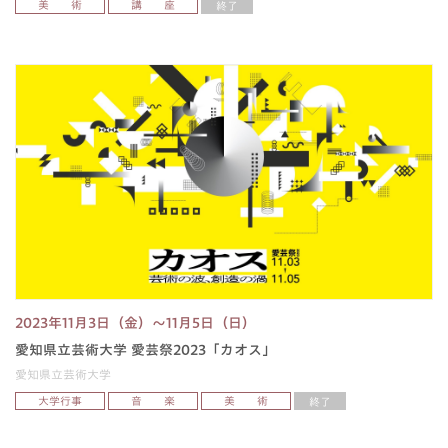
美 術
講 座
終了
2023年11月3日（金）～11月5日（日）
愛知県立芸術大学 愛芸祭2023「カオス」
愛知県立芸術大学
大学行事
音 楽
美 術
終了