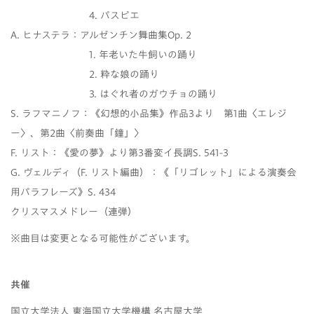
4. パスピエ
A. ヒナステラ：アルゼンチン舞曲集Op. 2
1. 年老いた牛飼いの踊り
2. 粋な娘の踊り
3. はぐれ者のガウチョの踊り
S. ラフマニノフ：《幻想的小品集》作品3より 第1曲〈エレジ
ー〉、第2曲〈前奏曲「鐘」〉
F. リスト：《愛の夢》より第3番変イ長調S. 541-3
G. ヴェルディ（F. リスト編曲）：《「リゴレット」による演奏会
用パラフレーズ》S. 434
クリスマスメドレー（連弾）
※曲目は変更となる可能性がございます。
共催
国立大学法人 東海国立大学機構 名古屋大学