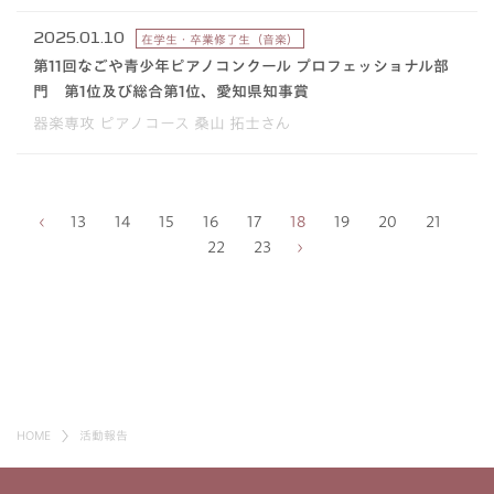
2025.01.10
在学生・卒業修了生（音楽）
第11回なごや青少年ピアノコンクール プロフェッショナル部
門 第1位及び総合第1位、愛知県知事賞
器楽専攻 ピアノコース 桑山 拓士さん
13
14
15
16
17
18
19
20
21
22
23
HOME
活動報告