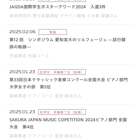
JAGDA国際学生ポスターアワード2024 入選3件
美術研究科 博士前期課程 デザイン領域 小木曽 理緒さん
2025.02.06
教員
第12 回 シンポジウム 愛知芸大のソルフェージュ ―試行錯
誤の軌跡―
作曲専攻 作曲コース
2025.01.23
在学生・卒業修了生（音楽）
第33回日本クラッシック音楽コンクール全国大会 ピアノ部門
大学女子の部 第5位
器楽専攻 ピアノコース 安田 絢光さん
2025.01.23
在学生・卒業修了生（音楽）
SAKURA JAPAN MUSIC COPETITION 2024ピアノ部門 全国
大会 第4位
器楽専攻 ピアノコース 安田 絢光さん