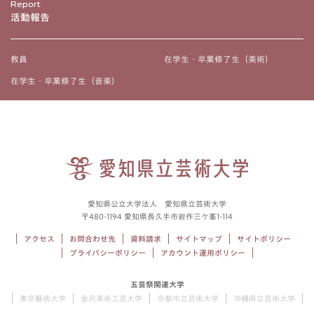
Report
活動報告
教員
在学生・卒業修了生（美術）
在学生・卒業修了生（音楽）
愛知県公立大学法人 愛知県立芸術大学
〒480-1194 愛知県長久手市岩作三ケ峯1-114
アクセス
お問合わせ先
資料請求
サイトマップ
サイトポリシー
プライバシーポリシー
アカウント運用ポリシー
五芸祭関連大学
東京藝術大学
金沢美術工芸大学
京都市立芸術大学
沖縄県立芸術大学