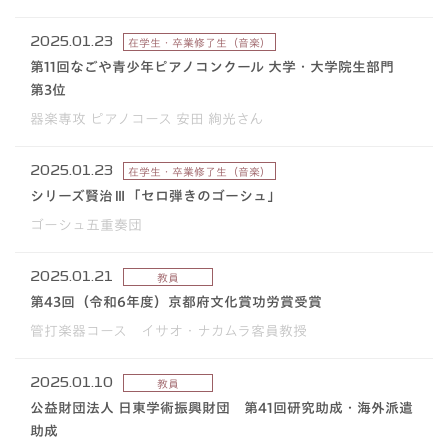
2025.01.23
在学生・卒業修了生（音楽）
第11回なごや青少年ピアノコンクール 大学・大学院生部門
第3位
器楽専攻 ピアノコース 安田 絢光さん
2025.01.23
在学生・卒業修了生（音楽）
シリーズ賢治Ⅲ「セロ弾きのゴーシュ」
ゴーシュ五重奏団
2025.01.21
教員
第43回（令和6年度）京都府文化賞功労賞受賞
管打楽器コース イサオ・ナカムラ客員教授
2025.01.10
教員
公益財団法人 日東学術振興財団 第41回研究助成・海外派遣
助成