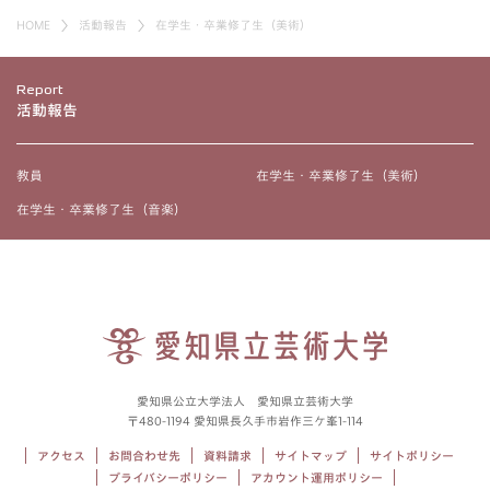
HOME
活動報告
在学生・卒業修了生（美術）
Report
活動報告
教員
在学生・卒業修了生（美術）
在学生・卒業修了生（音楽）
愛知県公立大学法人 愛知県立芸術大学
〒480-1194 愛知県長久手市岩作三ケ峯1-114
アクセス
お問合わせ先
資料請求
サイトマップ
サイトポリシー
プライバシーポリシー
アカウント運用ポリシー