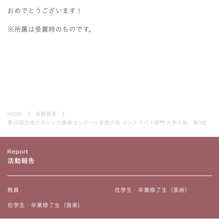
おめでとうございます！
※所属は受賞時のものです。
HOME
活動報告
第35回日本クラシック音楽コンクール全国大会 コントラバス部門 大学の部 第3位
Report
活動報告
教員
在学生・卒業修了生（美術）
在学生・卒業修了生（音楽）