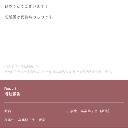
おめでとうございます！
※所属は受賞時のものです。
HOME
活動報告
第79回全日本学生音楽コンクール 北九州大会 本選 声楽部門大学の部 第3位
Report
活動報告
教員
在学生・卒業修了生（美術）
在学生・卒業修了生（音楽）