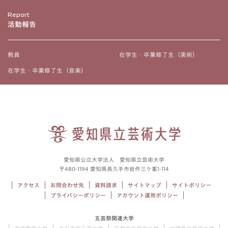
Report
活動報告
教員
在学生・卒業修了生（美術）
在学生・卒業修了生（音楽）
愛知県公立大学法人 愛知県立芸術大学
〒480-1194 愛知県長久手市岩作三ケ峯1-114
アクセス
お問合わせ先
資料請求
サイトマップ
サイトポリシー
プライバシーポリシー
アカウント運用ポリシー
五芸祭関連大学