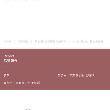
HOME
活動報告
第9回日光国際音楽祭声楽コンクール 第2位、日光市長賞
Report
活動報告
教員
在学生・卒業修了生（美術）
在学生・卒業修了生（音楽）