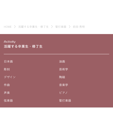
HOME
活躍する卒業生・修了生
管打楽器
前田 秀明
Activity
活躍する卒業生・修了生
日本画
油画
彫刻
芸術学
デザイン
陶磁
作曲
音楽学
声楽
ピアノ
弦楽器
管打楽器