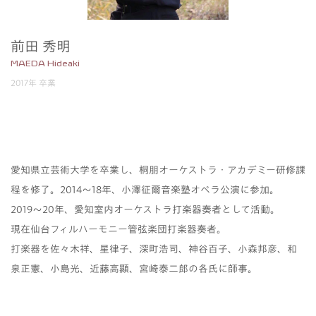
前田 秀明
MAEDA Hideaki
2017年 卒業
愛知県立芸術大学を卒業し、桐朋オーケストラ・アカデミー研修課
程を修了。2014〜18年、小澤征爾音楽塾オペラ公演に参加。
2019〜20年、愛知室内オーケストラ打楽器奏者として活動。
現在仙台フィルハーモニー管弦楽団打楽器奏者。
打楽器を佐々木祥、星律子、深町浩司、神谷百子、小森邦彦、和
泉正憲、小島光、近藤高顯、宮崎泰二郎の各氏に師事。