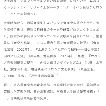
博士論文「シェレメーチェフ家の農奴劇場（
1775
～
97
年）におけ
るトラジェディ・リリック上演――フランス・オペラ受容からロシ
ア・オペラの創出へ」
大学時代から、西洋音楽史およびロシア音楽史の研究を行う。大
学院修了後は、複数の科研費のチームや研究プロジェクトに参加
し、国内外の学会やシンポジウムで研究成果を発表している。編著
書に『音楽と越境――８つの視点が拓く音楽研究の地平』（音楽
之友社、
2022
年）、『上海フランス租界への招待――日仏中三か
国の文化交流』（共編著、勉誠出版、
2023
年）。著書に『オペラ
／音楽劇研究の現在――創造と伝播のダイナミズム』（共著、水声
社、
2021
年）他。項目執筆に『ロシア文化事典』（丸善出版、
2019
年、担当：「近代演劇の勃興」）。
現在、名古屋音楽大学音楽学部、金城学院大学文学部、愛知県立
芸術大学音楽学部、各非常勤講師。早稲田大学総合研究機構オペ
ラ／音楽劇研究所招聘研究員。