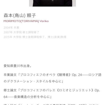
森本(鳥山) 頼子
MORIMOTO(TORIYAMA) Yoriko
2004年 卒業
2007年 大学院 修士課程修了
2015年 大学院 博士後期課程修了、博士(音楽)取得
愛知県豊川市出身。
卒業論文「プロコフィエフのオペラ《賭博者》
Op. 24
――ロシア語
のデクラメーション・スタイルを中心に」
修士論文「プロコフィエフのバレエ《ロミオとジュリエット》
Op.
64
――音楽構造の分析を中心に」