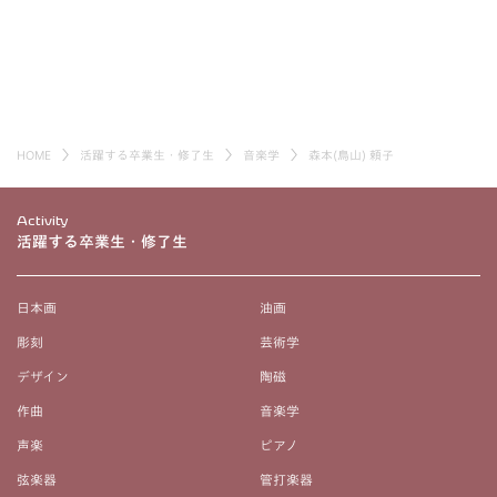
HOME
活躍する卒業生・修了生
音楽学
森本(鳥山) 頼子
Activity
活躍する卒業生・修了生
日本画
油画
彫刻
芸術学
デザイン
陶磁
作曲
音楽学
声楽
ピアノ
弦楽器
管打楽器