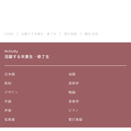
HOME
活躍する卒業生・修了生
管打楽器
織田 祐亮
Activity
活躍する卒業生・修了生
日本画
油画
彫刻
芸術学
デザイン
陶磁
作曲
音楽学
声楽
ピアノ
弦楽器
管打楽器