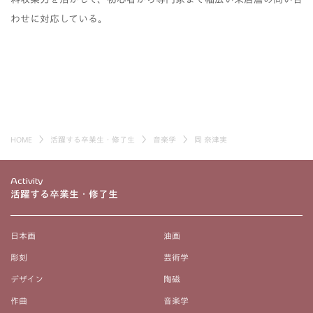
わせに対応している。
HOME
活躍する卒業生・修了生
音楽学
岡 奈津実
Activity
活躍する卒業生・修了生
日本画
油画
彫刻
芸術学
デザイン
陶磁
作曲
音楽学