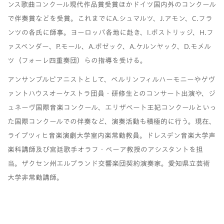
ンス歌曲コンクール現代作品賞受賞ほかドイツ国内外のコンクール
で伴奏賞などを受賞。これまでに
A.
シュマルツ、
J.
アモン、
C.
フラ
ンツの各氏に師事。ヨーロッパ各地に赴き、
I.
ボストリッジ、
H.
フ
ァスベンダー、
P.
モール、
A.
ボゼック、
A.
ケルンヤック、
D.
モメル
ツ（フォーレ四重奏団）らの指導を受ける。
アンサンブルピアニストとして、ベルリンフィルハーモニーやゲヴ
ァントハウスオーケストラ団員・研修生とのコンサート出演や、ジ
ュネーヴ国際音楽コンクール、エリザベート王妃コンクールといっ
た国際コンクールでの伴奏など、演奏活動も積極的に行う。現在、
ライプツィヒ音楽演劇大学室内楽常勤教員。ドレスデン音楽大学声
楽科講師及び宮廷歌手オラフ・ベーア教授のアシスタントを担
当。ザクセン州エルプランド交響楽団契約演奏家。愛知県立芸術
大学非常勤講師。