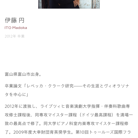
伊藤 円
ITO Madoka
2012年 卒業
富山県富山市出身。
卒業論文「レベッカ・クラーク研究――その生涯とヴィオラソナ
タを中心に」
2012年に渡独し、ライプツィヒ音楽演劇大学指揮・伴奏科歌曲専
攻修士課程後、同専攻マイスター課程（ドイツ最高課程）を満場一
致の最高点で修了。同大学ピアノ科室内楽専攻マイスター課程修
了。
2009
年度大幸財団育英奨学生。第
10
回トゥールーズ国際フラ