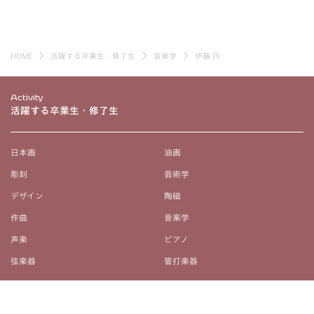
HOME
活躍する卒業生・修了生
音楽学
伊藤 円
Activity
活躍する卒業生・修了生
日本画
油画
彫刻
芸術学
デザイン
陶磁
作曲
音楽学
声楽
ピアノ
弦楽器
管打楽器