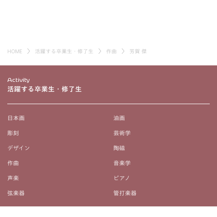
HOME
活躍する卒業生・修了生
作曲
芳賀 傑
Activity
活躍する卒業生・修了生
日本画
油画
彫刻
芸術学
デザイン
陶磁
作曲
音楽学
声楽
ピアノ
弦楽器
管打楽器