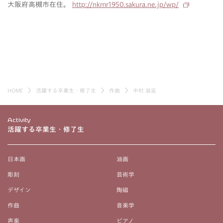
大阪府高槻市在住。
http://nkmr1950.sakura.ne.jp/wp/
HOME
活躍する卒業生・修了生
作曲
中村 滋延
Activity
活躍する卒業生・修了生
日本画
油画
彫刻
芸術学
デザイン
陶磁
作曲
音楽学
声楽
ピアノ