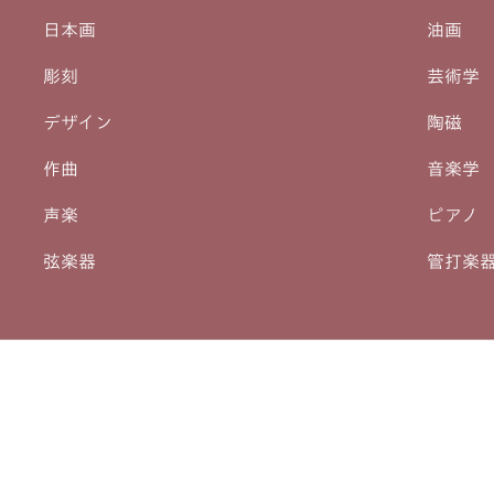
日本画
油画
彫刻
芸術学
デザイン
陶磁
作曲
音楽学
声楽
ピアノ
弦楽器
管打楽