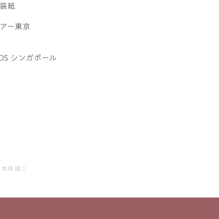
装紙
ェアー東京
WARDS シンガポール
本堀 雄二