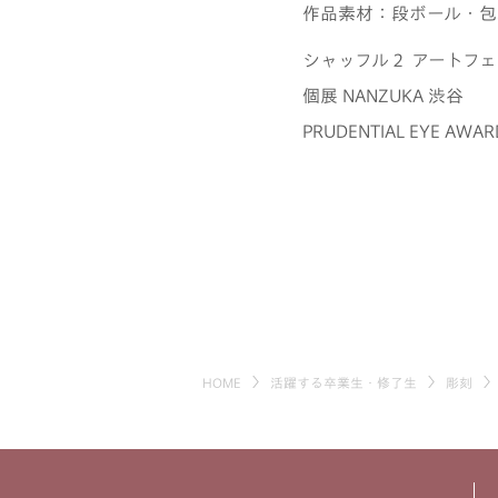
作品素材：段ボール・包
シャッフル２ アートフ
個展 NANZUKA 渋谷
PRUDENTIAL EYE A
HOME
活躍する卒業生・修了生
彫刻