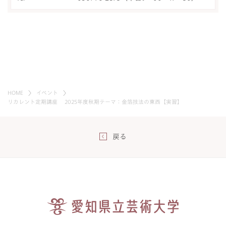
HOME
イベント
リカレント定期講座 2025年度秋期テーマ：金箔技法の東西【実習】
戻る