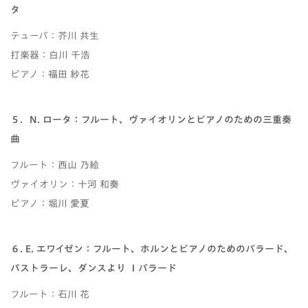
タ
テューバ：芥川 共生
打楽器：白川 千浩
ピアノ：福田 紗花
５．N. ロータ：フルート、ヴァイオリンとピアノのための三重奏
曲
フルート：西山 乃絵
ヴァイオリン：十河 和奏
ピアノ：堀川 愛夏
６. E. エワイゼン：フルート、ホルンとピアノのためのバラード、
パストラーレ、ダンスより Ⅰバラード
フルート：石川 花