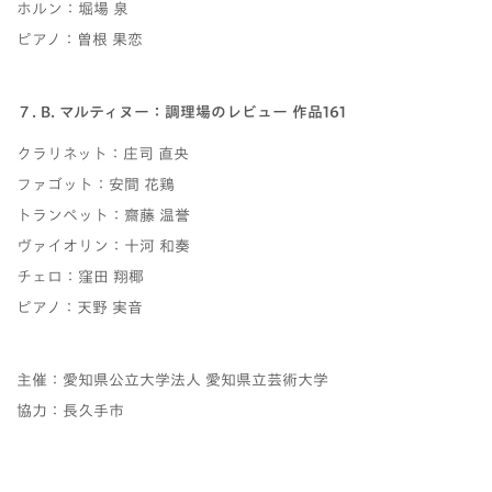
ホルン：堀場 泉
ピアノ：曽根 果恋
７. B. マルティヌー：調理場のレビュー 作品161
クラリネット：庄司 直央
ファゴット：安間 花鶏
トランペット：齋藤 温誉
ヴァイオリン：十河 和奏
チェロ：窪田 翔椰
ピアノ：天野 実音
主催：愛知県公立大学法人 愛知県立芸術大学
協力：長久手市