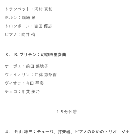
トランペット：河村 真和
ホルン：堀場 泉
トロンボーン：吉田 優志
ピアノ：向井 侑
３． B. ブリテン：幻想四重奏曲
オーボエ：前田 菜穂子
ヴァイオリン：井藤 恵梨香
ヴィオラ：有田 琴奏
チェロ：甲斐 美乃
――――――――――――１５分休憩――――――――――――
４． 外山 雄三：テューバ、打楽器、ピアノのためのトリオ・ソナ