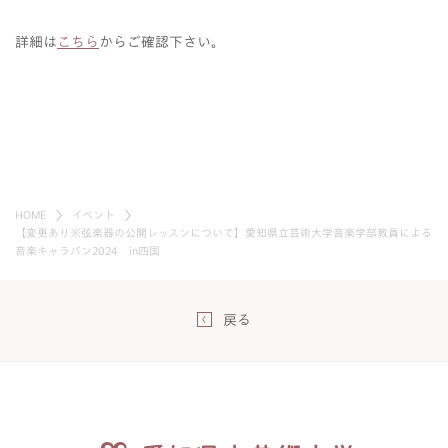
詳細は
こちら
からご確認下さい。
HOME
イベント
【変更あり※弦楽器の公開レッスンについて】愛知県立芸術大学音楽学部教員による
音楽キャラバン2024 in四国
戻る