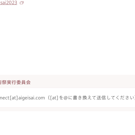
isai2023
術祭実行委員会
nnect[at]aigeisai.com（[at]を@に書き換えて送信してくださ