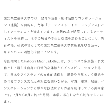
愛知県立芸術大学では、教育や演奏・制作活動のコラボレーショ
ン（連携）を目的に、毎年「アーティスト・イン・レジデンス」と
してアーティストを迎えています。実践の場で活躍しているアーテ
ィストを招聘し、本学の教員や学生と交流を深めることにより、教
育の場、研究の場としての愛知県立芸術大学に新風を吹き込み、
キャンパスの活性化を図っています。
今回招聘したHalldora Magnusdottir氏は、フランスで多民族・多文
化として暮らす自身の日常的な体験からインスピレーションを得
て、日本やアイスランドの文化的遺産と、風景や自然という概念を
めぐるフランス文化との対立を問いながら、写真、彫刻、絵画、イ
ンスタレーションなど様々な技法により作品を制作している美術家
です。7月から8月の約2か月間、本学に滞在しながら制作をしてい
ます。