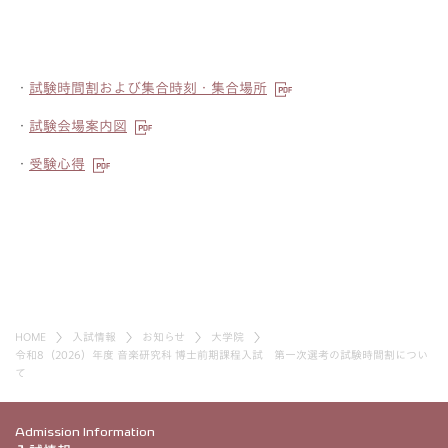
・
試験時間割および集合時刻・集合場所
・
試験会場案内図
・
受験心得
HOME
入試情報
お知らせ
大学院
令和8（2026）年度 音楽研究科 博士前期課程入試 第一次選考の試験時間割につい
て
Admission Information